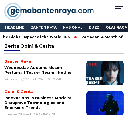
HEADLINE
BANTEN RAYA
NASIONAL
BUZZ
OLAHRAGA
he Global Impact of the World Cup
Ramadan: A Month of Spiri
Berita
Opini & Cerita
Banten Raya
Wednesday Addams Musim
Pertama | Teaser Resmi | Netflix
Wednesday, 29 March 2023 - 05:10 WIB
Opini & Cerita
Innovations in Business Models:
Disruptive Technologies and
Emerging Trends
Tuesday, 28 March 2023 - 16:03 WIB