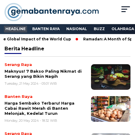
HEADLINE
BANTEN RAYA
NASIONAL
BUZZ
OLAHRAGA
e Global Impact of the World Cup
Ramadan: A Month of Spirit
Berita
Headline
Serang Raya
Maknyus! 7 Bakso Paling Nikmat di
Serang yang Bikin Nagih
Tuesday, 21 May 2024 - 05:01 WIB
Banten Raya
Harga Sembako Terbaru! Harga
Cabai Rawit Merah di Banten
Melonjak, KedelaI Turun
Monday, 20 May 2024 - 18:32 WIB
Serang Raya