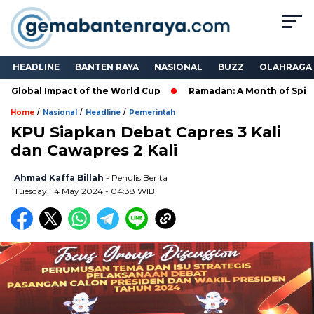
HEADLINE
BANTEN RAYA
NASIONAL
BUZZ
OLAHRAGA
Global Impact of the World Cup
Ramadan: A Month of Spiritua
/
/
/
Home
Nasional
Headline
Pemerintah
KPU Siapkan Debat Capres 3 Kali
dan Cawapres 2 Kali
Ahmad Kaffa Billah
- Penulis Berita
Tuesday, 14 May 2024 - 04:38 WIB