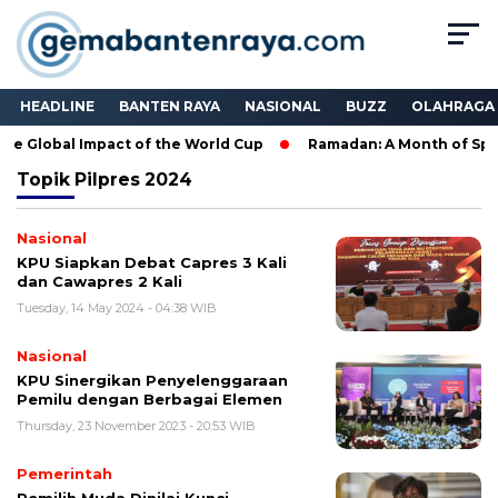
HEADLINE
BANTEN RAYA
NASIONAL
BUZZ
OLAHRAGA
e Global Impact of the World Cup
Ramadan: A Month of Spirit
Topik
Pilpres 2024
Nasional
KPU Siapkan Debat Capres 3 Kali
dan Cawapres 2 Kali
Tuesday, 14 May 2024 - 04:38 WIB
Nasional
KPU Sinergikan Penyelenggaraan
Pemilu dengan Berbagai Elemen
Thursday, 23 November 2023 - 20:53 WIB
Pemerintah