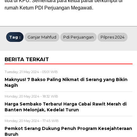
tiba di KPU. Sementara para ketua partai berkumpul di
rumah Ketum PDI Perjuangan Megawati.
Tag :
Ganjar Mahfud
Pdi Perjuangan
Pilpres 2024
BERITA TERKAIT
Tuesday, 21 May 2024 - 05:01 WIB
Maknyus! 7 Bakso Paling Nikmat di Serang yang Bikin
Nagih
Monday, 20 May 2024 - 18:32 WIB
Harga Sembako Terbaru! Harga Cabai Rawit Merah di
Banten Melonjak, KedelaI Turun
Monday, 20 May 2024 - 17:45 WIB
Pemkot Serang Dukung Penuh Program Kesejahteraan
Buruh