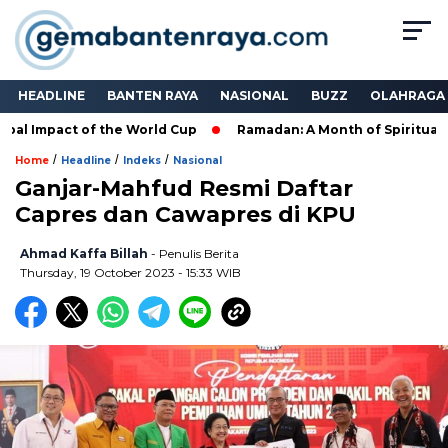
HEADLINE
BANTEN RAYA
NASIONAL
BUZZ
OLAHRAGA
al Impact of the World Cup
Ramadan: A Month of Spiritual Ref
/
/
/
Home
Headline
Indeks
Nasional
Ganjar-Mahfud Resmi Daftar
Capres dan Cawapres di KPU
Ahmad Kaffa Billah
- Penulis Berita
Thursday, 19 October 2023 - 15:33 WIB