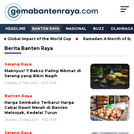
HEADLINE
BANTEN RAYA
NASIONAL
BUZZ
OLAHRAGA
e Global Impact of the World Cup
Ramadan: A Month of Spirit
Berita
Banten Raya
Serang Raya
Maknyus! 7 Bakso Paling Nikmat di
Serang yang Bikin Nagih
Tuesday, 21 May 2024 - 05:01 WIB
Banten Raya
Harga Sembako Terbaru! Harga
Cabai Rawit Merah di Banten
Melonjak, KedelaI Turun
Monday, 20 May 2024 - 18:32 WIB
Serang Raya