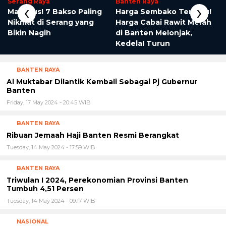
Serang Raya
Banten Raya
‹
›
Maknyus! 7 Bakso Paling
Harga Sembako Terbaru!
Nikmat di Serang yang
Harga Cabai Rawit Merah
Bikin Nagih
di Banten Melonjak,
KedelaI Turun
BANTEN RAYA
Al Muktabar Dilantik Kembali Sebagai Pj Gubernur
Banten
Friday, 17 May 2024 - 20:45 WIB
BANTEN RAYA
Ribuan Jemaah Haji Banten Resmi Berangkat
Tuesday, 14 May 2024 - 17:59 WIB
BANTEN RAYA
Triwulan I 2024, Perekonomian Provinsi Banten
Tumbuh 4,51 Persen
Tuesday, 14 May 2024 - 09:17 WIB
NASIONAL