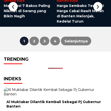
Serang Raya
Banten Raya
‹
›
Maknyus! 7 Bakso Paling
Harga Sembako Terbaru!
Nikmat di Serang yang
Harga Cabai Rawit Merah
Bikin Nagih
di Banten Melonjak,
KedelaI Turun
1
2
3
4
Selanjutnya
Posts
TRENDING
pagination
INDEKS
Al Muktabar Dilantik Kembali Sebagai Pj Gubernur
Banten